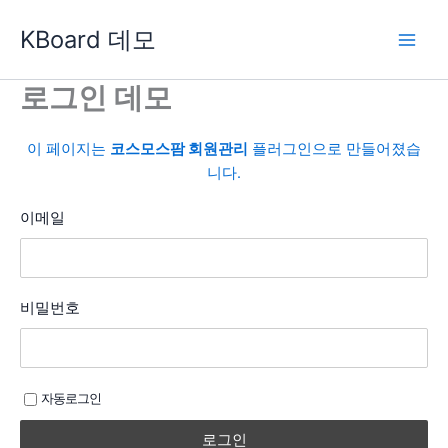
콘
KBoard 데모
텐
츠
로
로그인 데모
건
너
이 페이지는
코스모스팜 회원관리
플러그인으로 만들어졌습
뛰
니다.
기
이메일
비밀번호
자동로그인
로그인