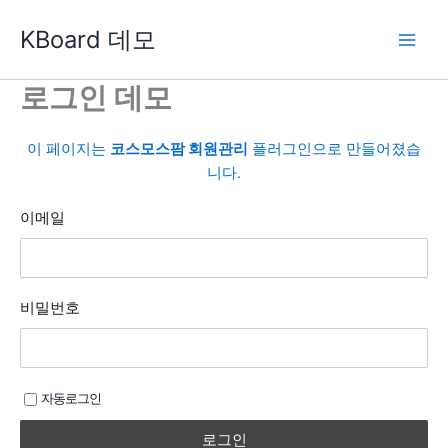
콘
KBoard 데모
텐
츠
로
로그인 데모
건
너
이 페이지는
코스모스팜 회원관리
플러그인으로 만들어졌습
뛰
니다.
기
이메일
비밀번호
자동로그인
로그인