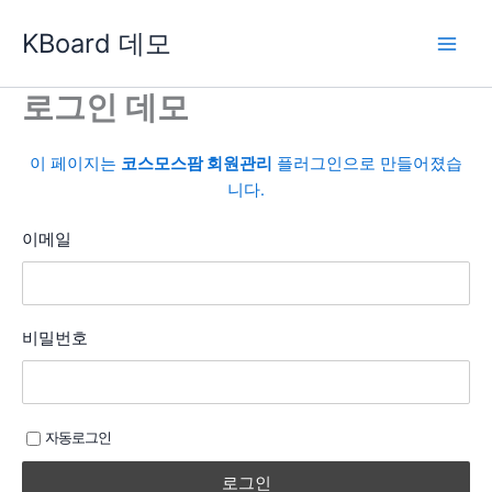
콘
KBoard 데모
텐
츠
로
로그인 데모
건
너
이 페이지는
코스모스팜 회원관리
플러그인으로 만들어졌습
뛰
니다.
기
이메일
비밀번호
자동로그인
로그인