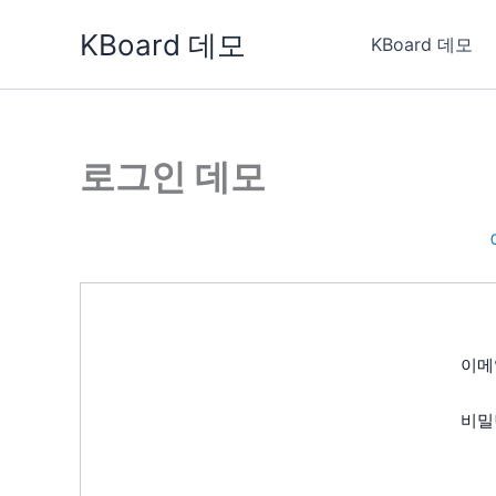
콘
KBoard 데모
텐
KBoard 데모
츠
로
건
너
로그인 데모
뛰
기
이메
비밀