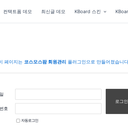
컨택트폼 데모
최신글 데모
KBoard 스킨
KBoa
이 페이지는
코스모스팜 회원관리
플러그인으로 만들어졌습니다
일
로그인
번호
자동로그인