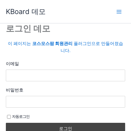
콘
KBoard 데모
텐
츠
로
로그인 데모
건
너
이 페이지는
코스모스팜 회원관리
플러그인으로 만들어졌습
뛰
니다.
기
이메일
비밀번호
자동로그인
로그인