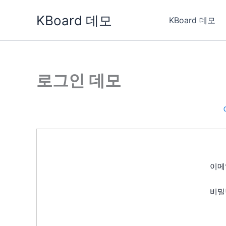
콘
KBoard 데모
텐
KBoard 데모
츠
로
건
너
로그인 데모
뛰
기
이메
비밀