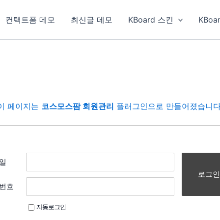
컨택트폼 데모
최신글 데모
KBoard 스킨
KBoa
이 페이지는
코스모스팜 회원관리
플러그인으로 만들어졌습니다
일
로그인
번호
자동로그인