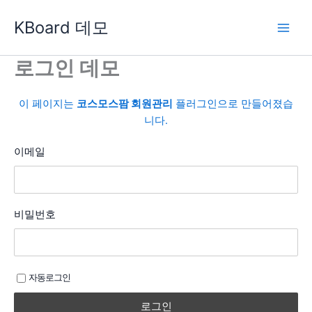
콘
KBoard 데모
텐
츠
로
로그인 데모
건
너
이 페이지는
코스모스팜 회원관리
플러그인으로 만들어졌습
뛰
니다.
기
이메일
비밀번호
자동로그인
로그인