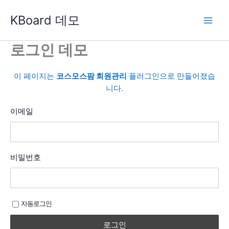
콘
KBoard 데모
텐
츠
로
로그인 데모
건
너
이 페이지는
코스모스팜 회원관리
플러그인으로 만들어졌습
뛰
니다.
기
이메일
비밀번호
자동로그인
로그인