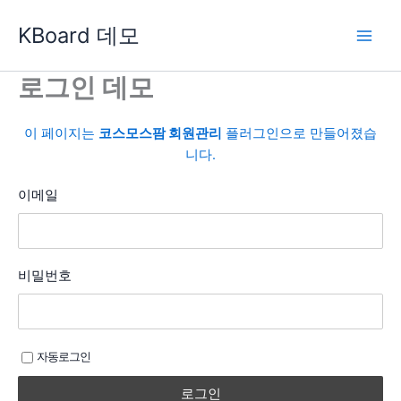
콘
KBoard 데모
텐
츠
로
로그인 데모
건
너
이 페이지는
코스모스팜 회원관리
플러그인으로 만들어졌습
뛰
니다.
기
이메일
비밀번호
자동로그인
로그인