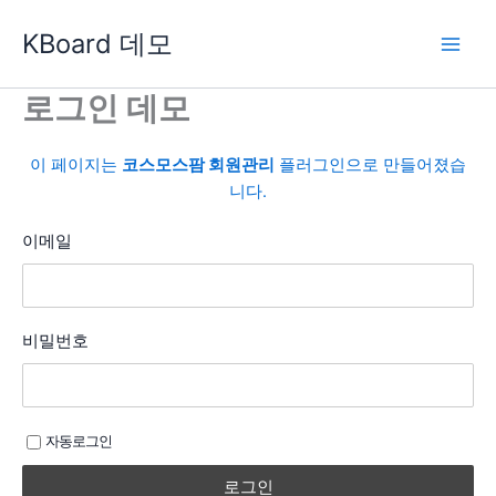
콘
KBoard 데모
텐
츠
로
로그인 데모
건
너
이 페이지는
코스모스팜 회원관리
플러그인으로 만들어졌습
뛰
니다.
기
이메일
비밀번호
자동로그인
로그인