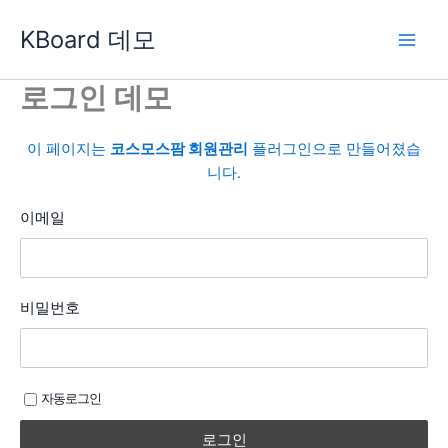
콘
KBoard 데모
텐
츠
로
로그인 데모
건
너
이 페이지는
코스모스팜 회원관리
플러그인으로 만들어졌습
뛰
니다.
기
이메일
비밀번호
자동로그인
로그인