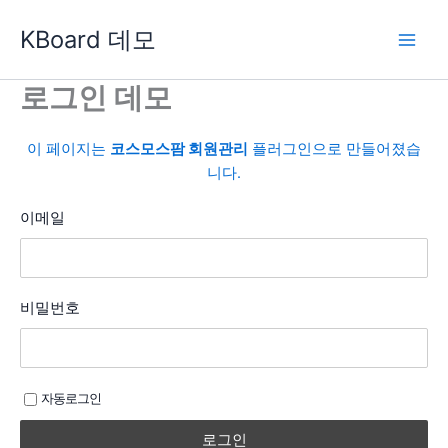
콘
KBoard 데모
텐
츠
로
로그인 데모
건
너
이 페이지는
코스모스팜 회원관리
플러그인으로 만들어졌습
뛰
니다.
기
이메일
비밀번호
자동로그인
로그인