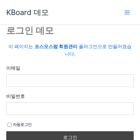
콘
KBoard 데모
텐
츠
로
로그인 데모
건
너
이 페이지는
코스모스팜 회원관리
플러그인으로 만들어졌습
뛰
니다.
기
이메일
비밀번호
자동로그인
로그인