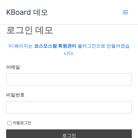
콘
KBoard 데모
텐
츠
로
로그인 데모
건
너
이 페이지는
코스모스팜 회원관리
플러그인으로 만들어졌습
뛰
니다.
기
이메일
비밀번호
자동로그인
로그인