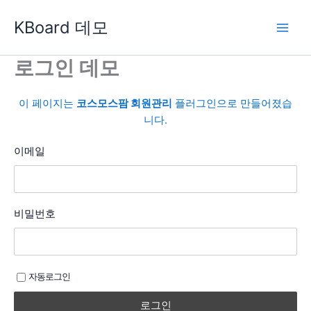
콘
KBoard 데모
텐
츠
로
로그인 데모
건
너
이 페이지는
코스모스팜 회원관리
플러그인으로 만들어졌습
뛰
니다.
기
이메일
비밀번호
자동로그인
로그인