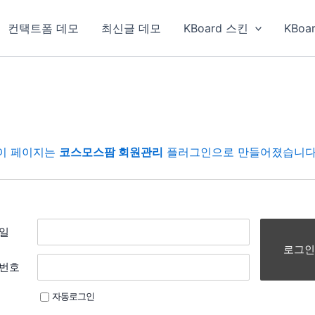
컨택트폼 데모
최신글 데모
KBoard 스킨
KBoa
이 페이지는
코스모스팜 회원관리
플러그인으로 만들어졌습니다
일
로그인
번호
자동로그인