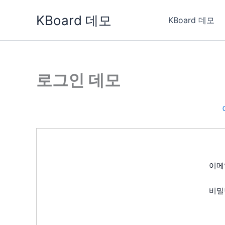
콘
KBoard 데모
텐
KBoard 데모
츠
로
건
너
로그인 데모
뛰
기
이메
비밀