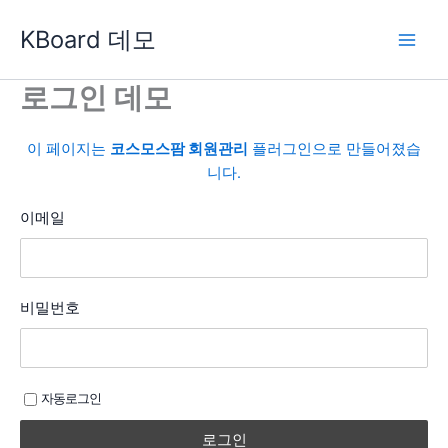
콘
KBoard 데모
텐
츠
로
로그인 데모
건
너
이 페이지는
코스모스팜 회원관리
플러그인으로 만들어졌습
뛰
니다.
기
이메일
비밀번호
자동로그인
로그인