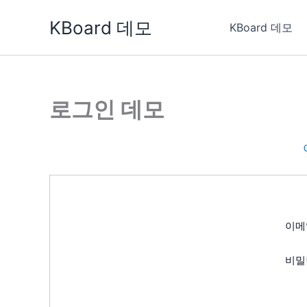
콘
KBoard 데모
텐
KBoard 데모
츠
로
건
너
로그인 데모
뛰
기
이메
비밀