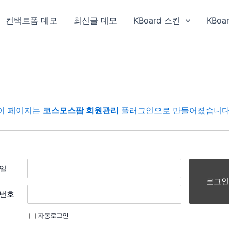
컨택트폼 데모
최신글 데모
KBoard 스킨
KBoa
이 페이지는
코스모스팜 회원관리
플러그인으로 만들어졌습니다
일
로그인
번호
자동로그인