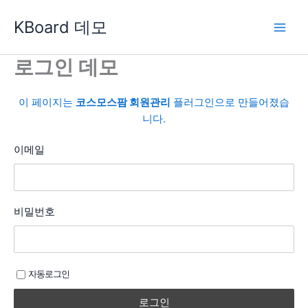
콘
KBoard 데모
텐
츠
로
로그인 데모
건
너
이 페이지는
코스모스팜 회원관리
플러그인으로 만들어졌습
뛰
니다.
기
이메일
비밀번호
자동로그인
로그인