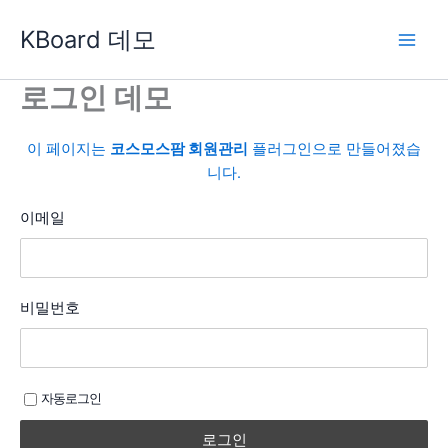
콘
KBoard 데모
텐
츠
로
로그인 데모
건
너
이 페이지는
코스모스팜 회원관리
플러그인으로 만들어졌습
뛰
니다.
기
이메일
비밀번호
자동로그인
로그인