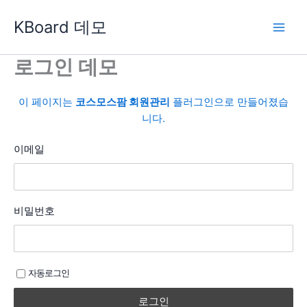
콘
KBoard 데모
텐
츠
로
로그인 데모
건
너
이 페이지는
코스모스팜 회원관리
플러그인으로 만들어졌습
뛰
니다.
기
이메일
비밀번호
자동로그인
로그인