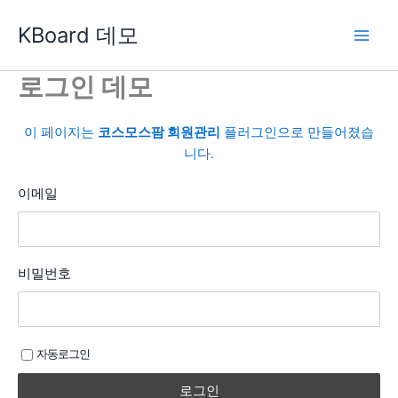
콘
KBoard 데모
텐
츠
로
로그인 데모
건
너
이 페이지는
코스모스팜 회원관리
플러그인으로 만들어졌습
뛰
니다.
기
이메일
비밀번호
자동로그인
로그인