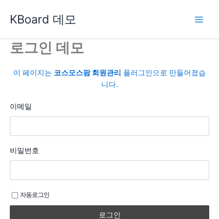
콘
KBoard 데모
텐
츠
로
로그인 데모
건
너
이 페이지는
코스모스팜 회원관리
플러그인으로 만들어졌습
뛰
니다.
기
이메일
비밀번호
자동로그인
로그인