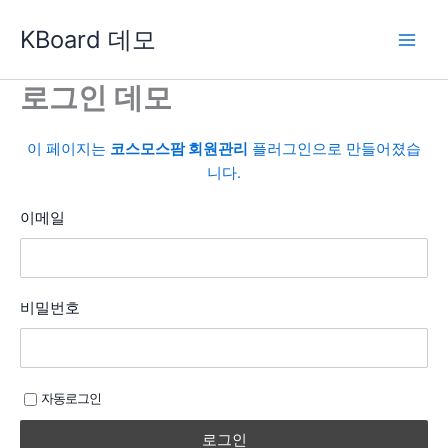
콘
KBoard 데모
텐
츠
로
로그인 데모
건
너
이 페이지는
코스모스팜 회원관리
플러그인으로 만들어졌습
뛰
니다.
기
이메일
비밀번호
자동로그인
로그인