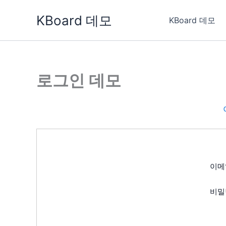
콘
KBoard 데모
텐
KBoard 데모
츠
로
건
너
로그인 데모
뛰
기
이메
비밀