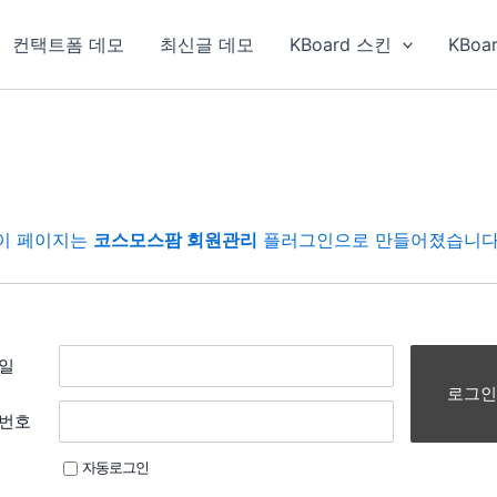
컨택트폼 데모
최신글 데모
KBoard 스킨
KBoa
이 페이지는
코스모스팜 회원관리
플러그인으로 만들어졌습니다
일
로그인
번호
자동로그인