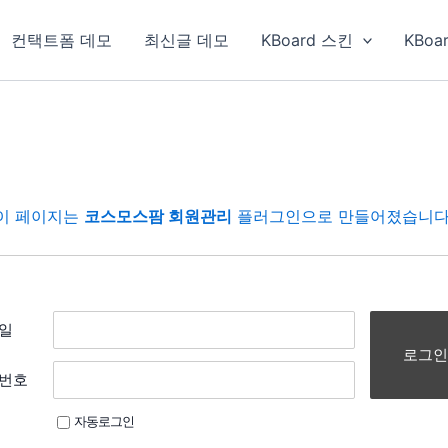
컨택트폼 데모
최신글 데모
KBoard 스킨
KBoa
이 페이지는
코스모스팜 회원관리
플러그인으로 만들어졌습니다
일
로그인
번호
자동로그인