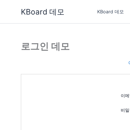
콘
KBoard 데모
텐
KBoard 데모
츠
로
건
너
로그인 데모
뛰
기
이메
비밀