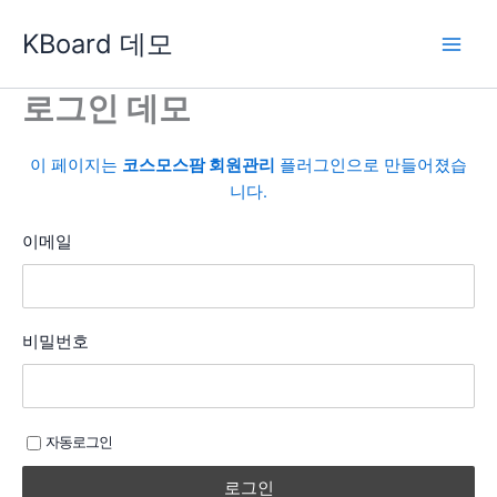
콘
KBoard 데모
텐
츠
로
로그인 데모
건
너
이 페이지는
코스모스팜 회원관리
플러그인으로 만들어졌습
뛰
니다.
기
이메일
비밀번호
자동로그인
로그인