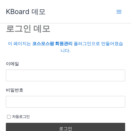
콘
KBoard 데모
텐
츠
로
로그인 데모
건
너
이 페이지는
코스모스팜 회원관리
플러그인으로 만들어졌습
뛰
니다.
기
이메일
비밀번호
자동로그인
로그인