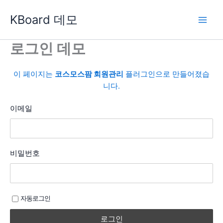
콘
KBoard 데모
텐
츠
로
로그인 데모
건
너
이 페이지는
코스모스팜 회원관리
플러그인으로 만들어졌습
뛰
니다.
기
이메일
비밀번호
자동로그인
로그인