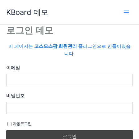
콘
KBoard 데모
텐
츠
로
로그인 데모
건
너
이 페이지는
코스모스팜 회원관리
플러그인으로 만들어졌습
뛰
니다.
기
이메일
비밀번호
자동로그인
로그인