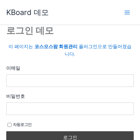
콘
KBoard 데모
텐
츠
로
로그인 데모
건
너
이 페이지는
코스모스팜 회원관리
플러그인으로 만들어졌습
뛰
니다.
기
이메일
비밀번호
자동로그인
로그인