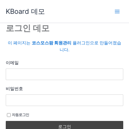
콘
KBoard 데모
텐
츠
로
로그인 데모
건
너
이 페이지는
코스모스팜 회원관리
플러그인으로 만들어졌습
뛰
니다.
기
이메일
비밀번호
자동로그인
로그인