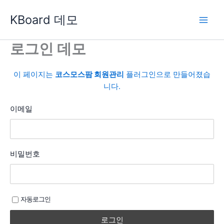
콘
KBoard 데모
텐
츠
로
로그인 데모
건
너
이 페이지는
코스모스팜 회원관리
플러그인으로 만들어졌습
뛰
니다.
기
이메일
비밀번호
자동로그인
로그인