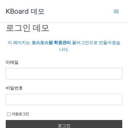
콘
KBoard 데모
텐
츠
로
로그인 데모
건
너
이 페이지는
코스모스팜 회원관리
플러그인으로 만들어졌습
뛰
니다.
기
이메일
비밀번호
자동로그인
로그인