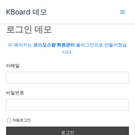
콘
KBoard 데모
텐
츠
로
로그인 데모
건
너
이 페이지는
코스모스팜 회원관리
플러그인으로 만들어졌습
뛰
니다.
기
이메일
비밀번호
자동로그인
로그인