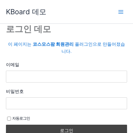
콘
KBoard 데모
텐
츠
로
로그인 데모
건
너
이 페이지는
코스모스팜 회원관리
플러그인으로 만들어졌습
뛰
니다.
기
이메일
비밀번호
자동로그인
로그인