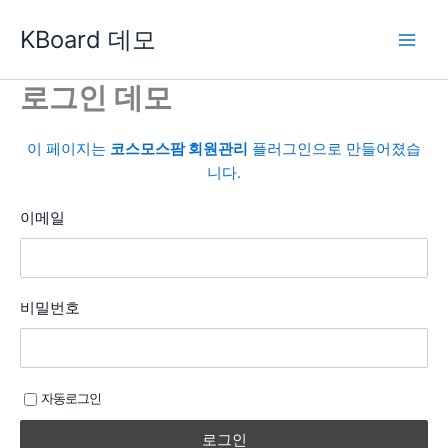
콘
KBoard 데모
텐
츠
로
로그인 데모
건
너
이 페이지는
코스모스팜 회원관리
플러그인으로 만들어졌습
뛰
니다.
기
이메일
비밀번호
자동로그인
로그인