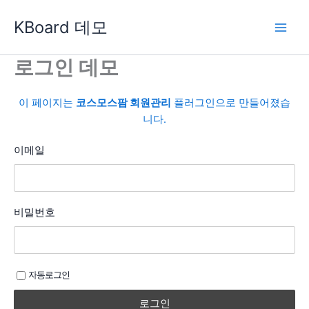
콘
KBoard 데모
텐
츠
로
로그인 데모
건
너
이 페이지는
코스모스팜 회원관리
플러그인으로 만들어졌습
뛰
니다.
기
이메일
비밀번호
자동로그인
로그인