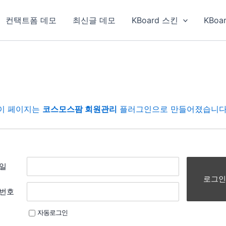
컨택트폼 데모
최신글 데모
KBoard 스킨
KBoa
이 페이지는
코스모스팜 회원관리
플러그인으로 만들어졌습니다
일
로그인
번호
자동로그인