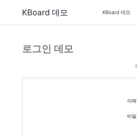
콘
KBoard 데모
텐
KBoard 데모
츠
로
건
너
로그인 데모
뛰
기
이메
비밀