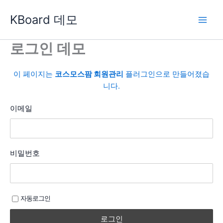
콘
KBoard 데모
텐
츠
로
로그인 데모
건
너
이 페이지는
코스모스팜 회원관리
플러그인으로 만들어졌습
뛰
니다.
기
이메일
비밀번호
자동로그인
로그인