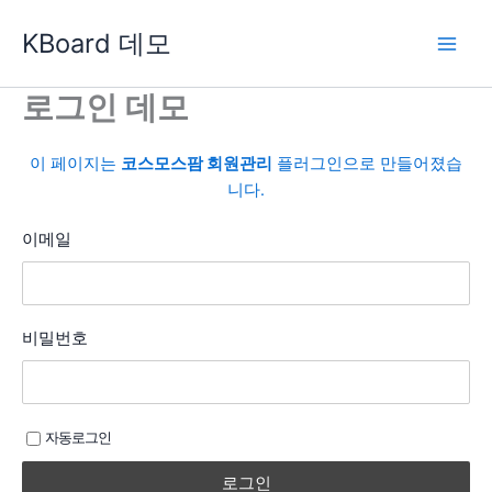
콘
KBoard 데모
텐
츠
로
로그인 데모
건
너
이 페이지는
코스모스팜 회원관리
플러그인으로 만들어졌습
뛰
니다.
기
이메일
비밀번호
자동로그인
로그인