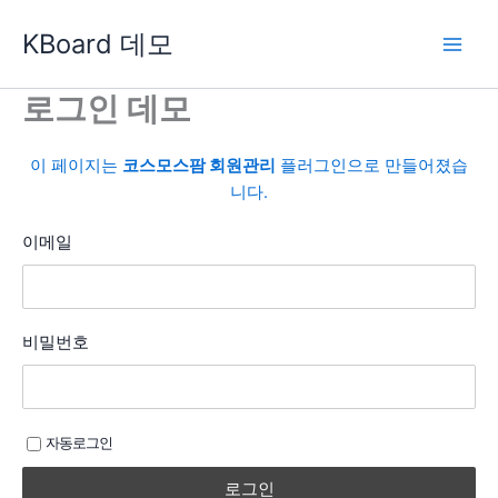
콘
KBoard 데모
텐
츠
로
로그인 데모
건
너
이 페이지는
코스모스팜 회원관리
플러그인으로 만들어졌습
뛰
니다.
기
이메일
비밀번호
자동로그인
로그인