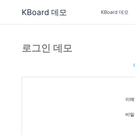
콘
KBoard 데모
텐
KBoard 데모
츠
로
건
너
로그인 데모
뛰
기
이메
비밀