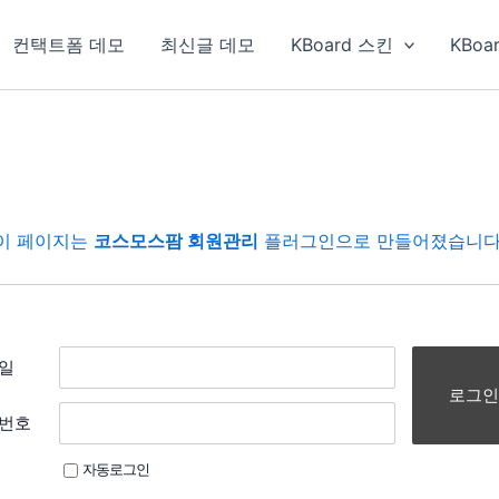
컨택트폼 데모
최신글 데모
KBoard 스킨
KBoa
이 페이지는
코스모스팜 회원관리
플러그인으로 만들어졌습니다
일
로그인
번호
자동로그인