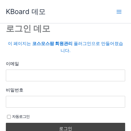
콘
KBoard 데모
텐
츠
로
로그인 데모
건
너
이 페이지는
코스모스팜 회원관리
플러그인으로 만들어졌습
뛰
니다.
기
이메일
비밀번호
자동로그인
로그인