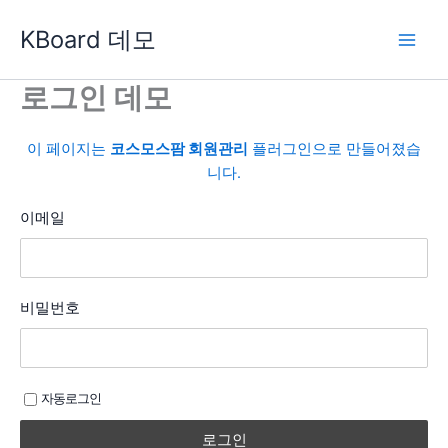
콘
KBoard 데모
텐
츠
로
로그인 데모
건
너
이 페이지는
코스모스팜 회원관리
플러그인으로 만들어졌습
뛰
니다.
기
이메일
비밀번호
자동로그인
로그인