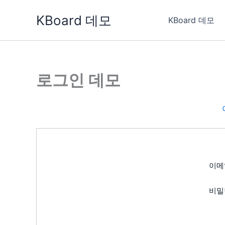
콘
KBoard 데모
텐
KBoard 데모
츠
로
건
너
로그인 데모
뛰
기
이메
비밀