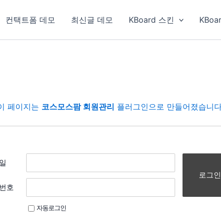
컨택트폼 데모
최신글 데모
KBoard 스킨
KBoa
이 페이지는
코스모스팜 회원관리
플러그인으로 만들어졌습니다
일
로그인
번호
자동로그인