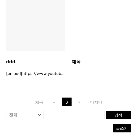
ddd
제목
[embed]https://www.youtube.com/embed/ap14O5-G7UA[/embed]
처음
«
6
»
마지막
검색
글쓰기