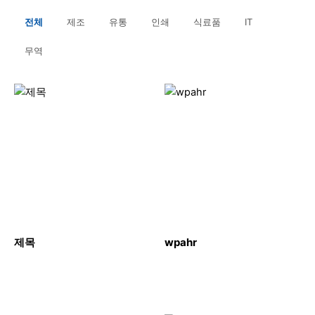
전체
제조
유통
인쇄
식료품
IT
무역
제목
wpahr