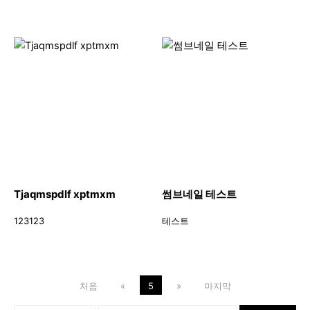
Tjaqmspdlf xptmxm
썸브네일 테스트
123123
테스트
처음
«
5
»
마지막