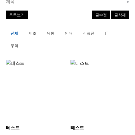
제목
»
목록보기
글수정
글삭제
전체
제조
유통
인쇄
식료품
IT
무역
테스트
테스트