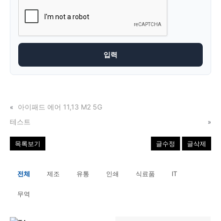
아이패드 에어 11,13 M2 5G
«
테스트
»
목록보기
글수정
글삭제
전체
제조
유통
인쇄
식료품
IT
무역