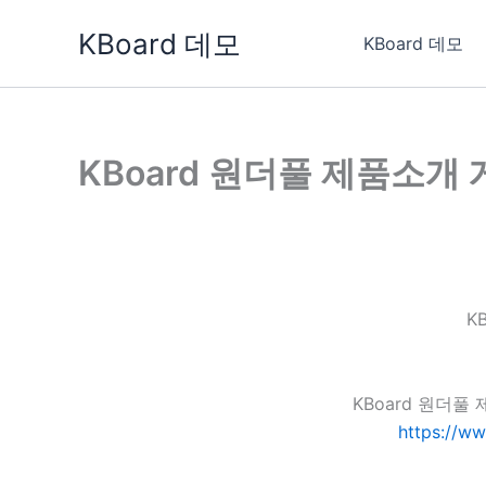
콘
KBoard 데모
텐
KBoard 데모
츠
로
건
너
KBoard 원더풀 제품소개
뛰
기
K
KBoard 원더
https://w